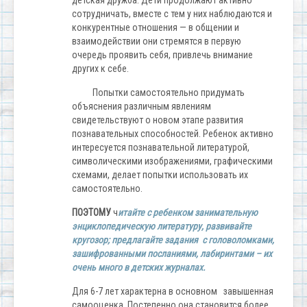
детская дружба. Дети продолжают активно
сотрудничать, вместе с тем у них наблюдаются и
конкурентные отношения — в общении и
взаимодействии они стремятся в первую
очередь проявить себя, привлечь внимание
других к себе.
Попытки самостоятельно придумать
объяснения различным явлениям
свидетельствуют о новом этапе развития
познавательных способностей. Ребенок активно
интересуется познавательной литературой,
символическими изображениями, графическими
схемами, делает попытки использовать их
самостоятельно.
ПОЭТОМУ
ч
итайте с ребенком занимательную
энциклопедическую литературу, развивайте
кругозор; предлагайте задания с головоломками,
зашифрованными посланиями, лабиринтами – их
очень много в детских журналах.
Для 6-7 лет характерна в основном завышенная
самооценка. Постепенно она становится более