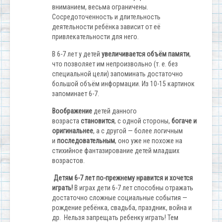
вниманием, весьма ограничены.
Сосредоточенность и длительность
деятельности ребёнка зависит от её
привлекательности для него.
В 6-7 лет у детей
увеличивается объём памяти
,
что позволяет им непроизвольно (т. е. без
специальной цели) запоминать достаточно
большой объём информации. Из 10-15 картинок
запоминает 6-7.
Воображение
детей данного
возраста
становится
, с одной стороны,
богаче и
оригинальнее
, а с другой — более логичным
и
последовательным
, оно уже не похоже на
стихийное фантазирование детей младших
возрастов.
Детям 6-7 лет по-прежнему нравится и хочется
играть!
В играх дети 6-7 лет способны отражать
достаточно сложные социальные события —
рождение ребёнка, свадьба, праздник, война и
др. Нельзя запрещать ребенку играть! Тем