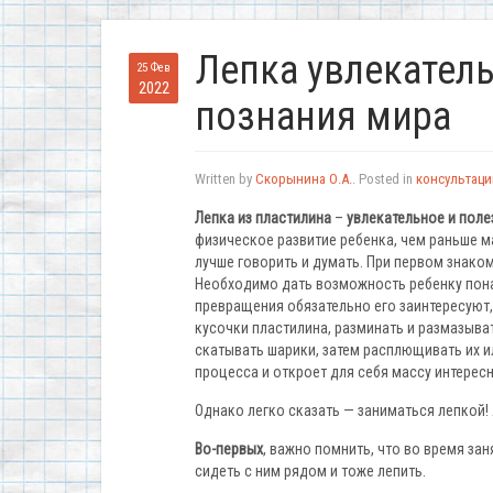
Лепка увлекатель
25 Фев
2022
познания мира
Written by
Скорынина О.А.
. Posted in
консультаци
Лепка из пластилина
–
увлекательное и поле
физическое развитие ребенка, чем раньше м
лучше говорить и думать. При первом знако
Необходимо дать возможность ребенку понаб
превращения обязательно его заинтересуют,
кусочки пластилина, разминать и размазыват
скатывать шарики, затем расплющивать их и
процесса и откроет для себя массу интересн
Однако легко сказать — заниматься лепкой! 
Во-первых
, важно помнить, что во время за
сидеть с ним рядом и тоже лепить.