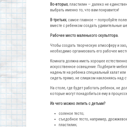
Во-вторых
, пластилин — далеко не единстве
выбрать именно то, что вам понравится!
В-третьих
, самое главное — попробуйте полеп
вместе с ребенком создать удивительные ш
Рабочее место маленького скульптора.
Чтобы создать творческую атмосферу и заод
необходимо организовать его рабочее мест
Комната должна иметь хорошее естественно
искусственное освещение. Подберите мебель
наденьте на ребенка специальный халат или 
сидеть прямо, не слишком наклоняясь над с
На столе, где будет работать ребенок, не д
которые могут понадобиться ему в процессе
Из чего можно лепить с детьми?
соленое тесто;
съедобное тесто, например, дрожжевое
пластилин;