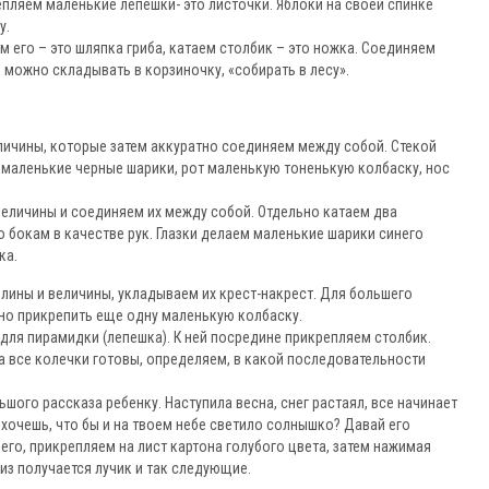
епляем маленькие лепешки- это листочки. Яблоки на своей спинке
у.
 его – это шляпка гриба, катаем столбик – это ножка. Соединяем
ы можно складывать в корзиночку, «собирать в лесу».
личины, которые затем аккуратно соединяем между собой. Стекой
ь маленькие черные шарики, рот маленькую тоненькую колбаску, нос
величины и соединяем их между собой. Отдельно катаем два
 бокам в качестве рук. Глазки делаем маленькие шарики синего
ка.
лины и величины, укладываем их крест-накрест. Для большего
но прикрепить еще одну маленькую колбаску.
для пирамидки (лепешка). К ней посредине прикрепляем столбик.
а все колечки готовы, определяем, в какой последовательности
шого рассказа ребенку. Наступила весна, снег растаял, все начинает
ы хочешь, что бы и на твоем небе светило солнышко? Давай его
го, прикрепляем на лист картона голубого цвета, затем нажимая
из получается лучик и так следующие.