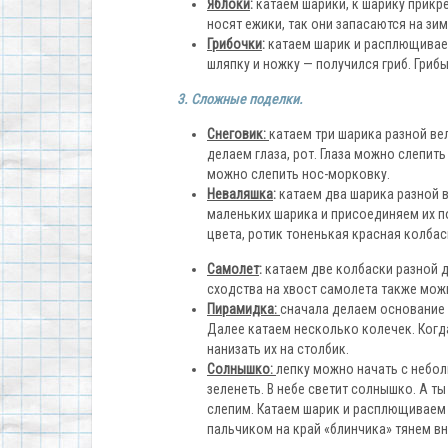
Яблоки
:
катаем шарики, к шарику прикр
носят ежики, так они запасаются на зим
Грибочки
:
катаем шарик и расплющиваем
шляпку и ножку — получился гриб. Гриб
3. Сложные поделки.
Снеговик:
катаем три шарика разной ве
делаем глаза, рот. Глаза можно слепит
можно слепить нос-морковку.
Неваляшка
:
катаем два шарика разной 
маленьких шарика и присоединяем их по
цвета, ротик тоненькая красная колбас
Самолет
:
катаем две колбаски разной д
сходства на хвост самолета также мож
Пирамидка:
сначала делаем основание 
Далее катаем несколько колечек. Когд
нанизать их на столбик.
Солнышко:
лепку можно начать с неболь
зеленеть. В небе светит солнышко. А т
слепим. Катаем шарик и расплющиваем е
пальчиком на край «блинчика» тянем вн