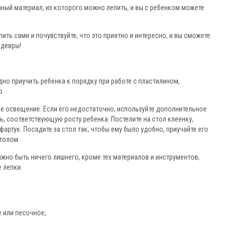
нный материал, из которого можно лепить, и вы с ребенком можете
ить сами и почувствуйте, что это приятно и интересно, и вы сможете
едевры!
но приучить ребенка к порядку при работе с пластилином,
о.
е освещение. Если его недостаточно, используйте дополнительное
, соответствующую росту ребенка. Постелите на стол клеенку,
фартук. Посадите за стол так, чтобы ему было удобно, приучайте его
толом.
олжно быть ничего лишнего, кроме тех материалов и инструментов,
 лепки.
 или песочное;