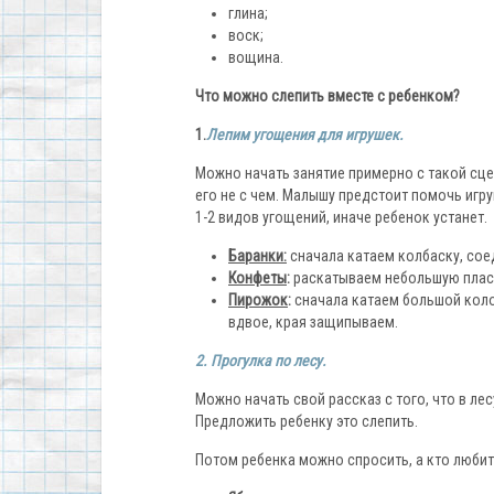
глина;
воск;
вощина.
Что можно слепить вместе с ребенком?
1.
Лепим угощения для игрушек.
Можно начать занятие примерно с такой сцен
его не с чем. Малышу предстоит помочь игру
1-2 видов угощений, иначе ребенок устанет.
Баранки:
сначала катаем колбаску, сое
Конфеты
:
раскатываем небольшую пласт
Пирожок
:
сначала катаем большой кол
вдвое, края защипываем.
2. Прогулка по лесу.
Можно начать свой рассказ с того, что в лес
Предложить ребенку это слепить.
Потом ребенка можно спросить, а кто любит е