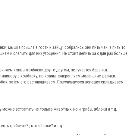
ки: мышка пришла в гости к зайцу, собрались они пить чай, а пить то
шкам и слепить для них угощения. Не стоит лепить за один раз больше
диняем концы колбаски друг с другом, получается баранка.
илиновую колбаску, по краям прикрепляем маленькие шарики.
обок, затем его расплющиваем. Получившуюся лепешку складываем
у можно встретить не только животных, но и грибы, яблоки и т.д.
сть грибочки? , кто яблоки? и т.д.