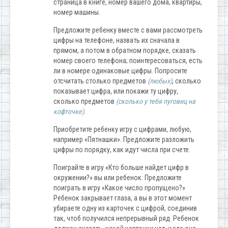
страница в книге, номер вашего дома, квартиры,
номер машины.
Предложите ребенку вместе с вами рассмотреть
цифры на телефоне, назвать их сначала в
прямом, а потом в обратном порядке, сказать
номер своего телефона; поинтересоваться, есть
ли в номере одинаковые цифры. Попросите
отсчитать столько предметов
(любых)
, сколько
показывает цифра, или покажи ту цифру,
сколько предметов
(сколько у тебя пуговиц на
кофточке)
.
Приобретите ребенку игру с цифрами, любую,
например «Пятнашки». Предложите разложить
цифры по порядку, как идут числа при счете.
Поиграйте в игру «Кто больше найдет цифр в
окружении?» вы или ребенок. Предложите
поиграть в игру «Какое число пропущено?»
Ребенок закрывает глаза, а вы в этот момент
убираете одну из карточек с цифрой, соединив
так, чтоб получился непрерывный ряд. Ребенок