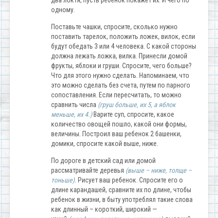
два локтя, пусть ребенок покажет их. И чего по
одному.
Поставьте чашки, спросите, сколько нужно
поставить тарелок, положить ложек, вилок, если
будут обедать 3 или 4 человека. С какой стороны
должна лежать ложка, вилка. Принесли домой
фрукты, яблоки и груши. Спросите, чего больше?
Что для этого нужно сделать. Напоминаем, что
это можно сделать без счета, путем по парного
сопоставления. Если пересчитать, то можно
сравнить числа
(груш больше, их 5, а яблок
меньше, их 4.)
Варите суп, спросите, какое
количество овощей пошло, какой они формы,
величины. Построил ваш ребенок 2 башенки,
домики, спросите какой выше, ниже.
По дороге в детский сад или домой
рассматривайте деревья
(выше – ниже, толще –
тоньше).
Рисует ваш ребенок. Спросите его о
длине карандашей, сравните их по длине, чтобы
ребенок в жизни, в быту употреблял такие слова
как длинный – короткий, широкий —