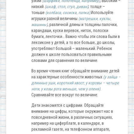
узкий
(шарфики, полотенца, например)
, высокий –
низкий
(шкаф, стол, стул, диван)
; толще –
тоньше
(колбаса, сосиска, палка)
.Используйте
игрушки разной величины
(матрешки, куклы,
машины)
, различной длины и толщины палочки,
карандаши, куски веревок, ниток, полоски
бумаги, ленточки… Важно чтобы эти слова были в
лексиконе у детей, а то все больше, до школы,
употребляют большой – маленький. Ребенок
должен к школе пользоваться правильными
словами для сравнения по величине.
Во время чтения книг обращайте внимание детей
на характерные особенности животных
(у зайца –
длинные уши, короткий хвост; у коровы – четыре
ноги, у козы рога меньше, чем у оленя)
.
Сравнивайте все вокруг по величине.
Дети знакомятся с цифрами. Обращайте
внимание на цифры, которые окружают нас в
повседневной жизни, в различных ситуациях,
например на циферблате, в календаре, в
рекламной газете, на телефонном аппарате,