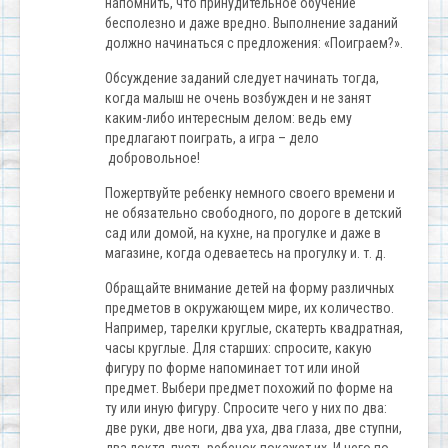
напомнить, что принудительное обучение
бесполезно и даже вредно. Выполнение заданий
должно начинаться с предложения: «Поиграем?».
Обсуждение заданий следует начинать тогда,
когда малыш не очень возбужден и не занят
каким-либо интересным делом: ведь ему
предлагают поиграть, а игра – дело
добровольное!
Пожертвуйте ребенку немного своего времени и
не обязательно свободного, по дороге в детский
сад или домой, на кухне, на прогулке и даже в
магазине, когда одеваетесь на прогулку и. т. д.
Обращайте внимание детей на форму различных
предметов в окружающем мире, их количество.
Например, тарелки круглые, скатерть квадратная,
часы круглые. Для старших: спросите, какую
фигуру по форме напоминает тот или иной
предмет. Выбери предмет похожий по форме на
ту или иную фигуру. Спросите чего у них по два:
две руки, две ноги, два уха, два глаза, две ступни,