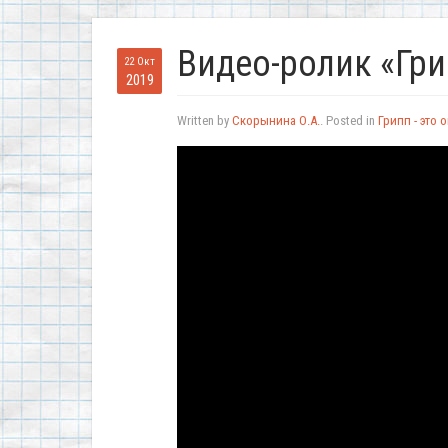
Видео-ролик «Гри
22 Окт
2019
Written by
Скорынина О.А.
. Posted in
Грипп - это 
Видеоплеер