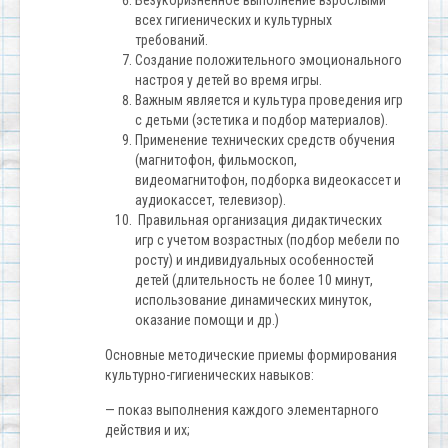
Безукоризненное выполнение взрослыми
всех гигиенических и культурных
требований.
Создание положительного эмоционального
настроя у детей во время игры.
Важным является и культура проведения игр
с детьми (эстетика и подбор материалов).
Применение технических средств обучения
(магнитофон, фильмоскоп,
видеомагнитофон, подборка видеокассет и
аудиокассет, телевизор).
Правильная организация дидактических
игр с учетом возрастных (подбор мебели по
росту) и индивидуальных особенностей
детей (длительность не более 10 минут,
использование динамических минуток,
оказание помощи и др.)
Основные методические приемы формирования
культурно-гигиенических навыков:
— показ выполнения каждого элементарного
действия и их;