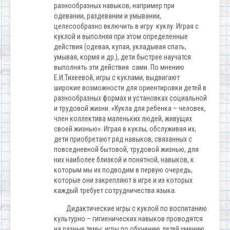
разнообразных навыков, например при
одевании, раздевании и умывании,
целесообразно включить в игру куклу. Играя с
куклой и выполняя при этом определенные
действия (одевая, купая, укладывая спать,
умывая, кормя и др.), дети быстрее научатся
выполнять эти действия сами. По мнению
Е.И.Тихеевой, игры с куклами, выдвигают
широкие возможности для ориентировки детей в
разнообразных формах и установках социальной
и трудовой жизни. «Кукла для ребенка – человек,
член коллектива маленьких людей, живущих
своей жизнью». Играя в куклы, обслуживая их,
дети приобретают ряд навыков, связанных с
повседневной бытовой, трудовой жизнью, для
них наиболее близкой и понятной, навыков, к
которым мы их подводим в первую очередь,
которые они закрепляют в игре и из которых
каждый требует сотрудничества языка.
Дидактические игры с куклой по воспитанию
культурно – гигиенических навыков проводятся
на разные темы: игры по обучению детей умению