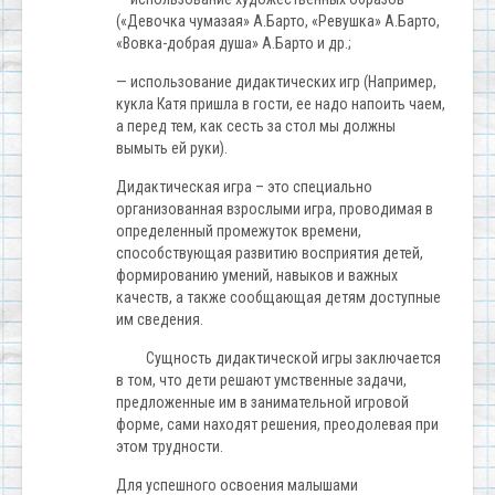
(«Девочка чумазая» А.Барто, «Ревушка» А.Барто,
«Вовка-добрая душа» А.Барто и др.;
— использование дидактических игр (Например,
кукла Катя пришла в гости, ее надо напоить чаем,
а перед тем, как сесть за стол мы должны
вымыть ей руки).
Дидактическая игра – это специально
организованная взрослыми игра, проводимая в
определенный промежуток времени,
способствующая развитию восприятия детей,
формированию умений, навыков и важных
качеств, а также сообщающая детям доступные
им сведения.
Сущность дидактической игры заключается
в том, что дети решают умственные задачи,
предложенные им в занимательной игровой
форме, сами находят решения, преодолевая при
этом трудности.
Для успешного освоения малышами