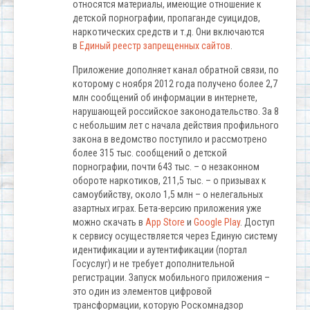
относятся материалы, имеющие отношение к
детской порнографии, пропаганде суицидов,
наркотических средств и т.д. Они включаются
в
Единый реестр запрещенных сайтов
.
Приложение дополняет канал обратной связи, по
которому с ноября 2012 года получено более 2,7
млн сообщений об информации в интернете,
нарушающей российское законодательство. За 8
с небольшим лет с начала действия профильного
закона в ведомство поступило и рассмотрено
более 315 тыс. сообщений о детской
порнографии, почти 643 тыс. – о незаконном
обороте наркотиков, 211,5 тыс. – о призывах к
самоубийству, около 1,5 млн – о нелегальных
азартных играх. Бета-версию приложения уже
можно скачать в
App Store
и
Google Play
. Доступ
к сервису осуществляется через Единую систему
идентификации и аутентификации (портал
Госуслуг) и не требует дополнительной
регистрации. Запуск мобильного приложения –
это один из элементов цифровой
трансформации, которую Роскомнадзор