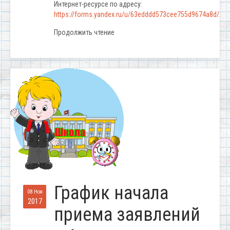
Интернет-ресурсе по адресу:
https://forms.yandex.ru/u/63edddd573cee755d9674a8d/.
Продолжить чтение
График начала
08 Ноя
2017
приема заявлений