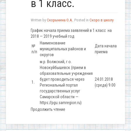
в 1 класс.
Written by
Скорынина О.А.
. Posted in
Скоро в школу
График начала приема заявлений в 1 класс на
2018 — 2019 учебный год.
Наименование
№
Дата начала
муниципальных районов и
п/п
приема
округов
м.р. Волжский, г.о.
Новокуйбышевск (прием в
образовательные учреждения
будет проводиться через
24.01.2018
1.
Региональный портал
(среда) 9.00
государственных услуг
Самарской области —
https://pgu.samregion.ru)
Продолжить чтение